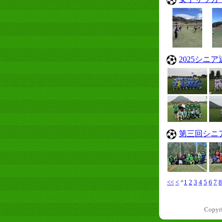
2025シニ
第三回シニ
<<
<
*
1
2
3
4
5
6
7
8
Copyr