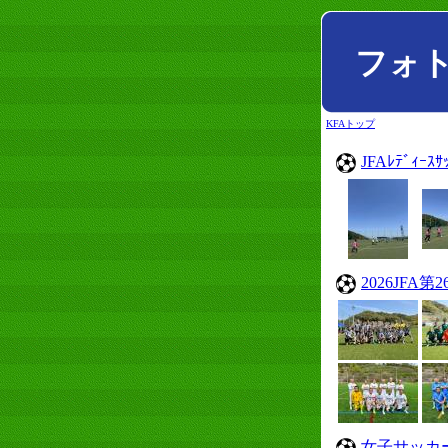
フォ
KFAトップ
JFAﾚﾃﾞｨｰｽ
2026JFA
女子サッカ