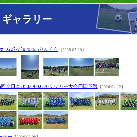
トギャラリー
ｻｯｶｰﾌｪｽﾃｨﾊﾞﾙ2026inりんくう
【2026-05-10】
第26回全日本O50.O60.O70サッカー大会四国予選
【2026-04-12】
ーデー
【2026-03-08】