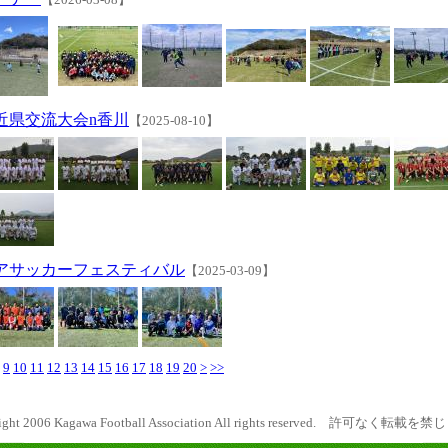
ア近県交流大会n香川
【2025-08-10】
アサッカーフェスティバル
【2025-03-09】
9
10
11
12
13
14
15
16
17
18
19
20
>
>>
ight 2006 Kagawa Football Association All rights reserved. 許可なく転載