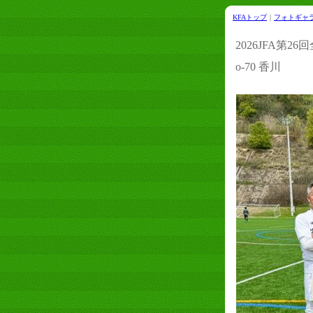
KFAトップ
｜
フォトギャ
2026JFA第2
o-70 香川