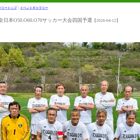
ラリートップ
｜
イベントギャラリー
6回全日本O50.O60.O70サッカー大会四国予選
【2026-04-12】