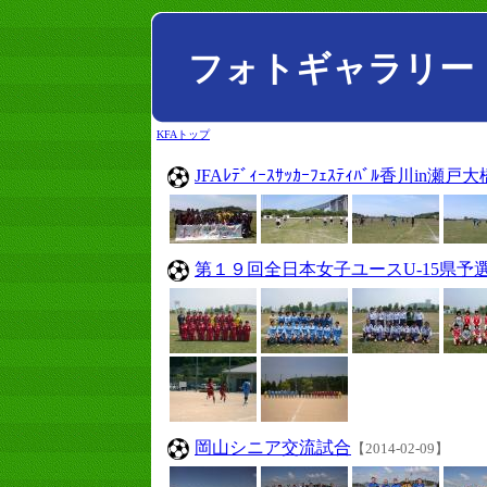
フォトギャラリー
KFAトップ
JFAﾚﾃﾞｨｰｽｻｯｶｰﾌｪｽﾃｨﾊﾞﾙ香川in瀬戸大
第１９回全日本女子ユースU-15県予
岡山シニア交流試合
【2014-02-09】