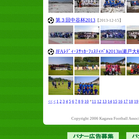
第３回中谷杯2013
【2013-12-15】
JFAﾚﾃﾞｨｰｽｻｯｶｰﾌｪｽﾃｨﾊﾞﾙ2013in瀬戸
<<
<
1
2
3
4
5
6
7
8
9
10
*
11
12
13
14
15
16
17
18
19
Copyright 2006 Kagawa Football 