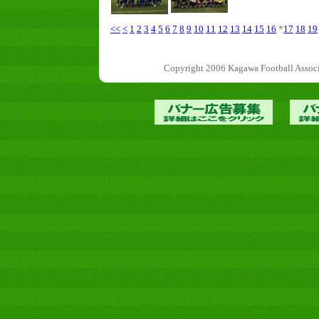
<<
<
1
2
3
4
5
6
7
8
9
10
11
12
13
14
15
16
*
17
18
19
Copyright 2006 Kagawa Football 