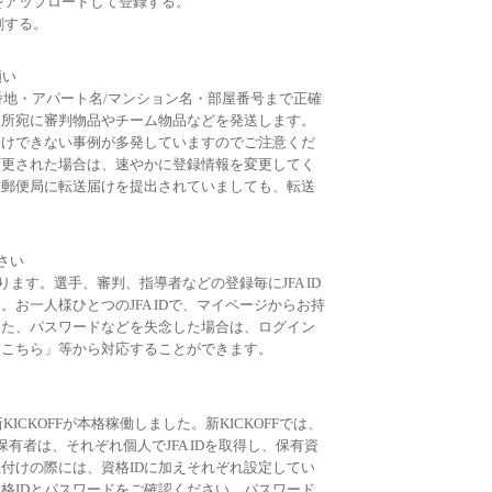
をアップロードして登録する。
刷する。
願い
は、番地・アパート名/マンション名・部屋番号まで正確
住所宛に審判物品やチーム物品などを発送します。
届けできない事例が多発していますのでご注意くだ
変更された場合は、速やかに登録情報を変更してく
、郵便局に転送届けを提出されていましても、転送
ださい
なります。選手、審判、指導者などの登録毎にJFA ID
お一人様ひとつのJFA IDで、マイページからお持
また、パスワードなどを失念した場合は、ログイン
はこちら」等から対応することができます。
ICKOFFが本格稼働しました。新KICKOFFでは、
保有者は、それぞれ個人でJFA IDを取得し、保有資
付けの際には、資格IDに加えそれぞれ設定してい
格IDとパスワードをご確認ください。パスワード