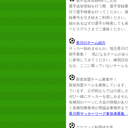
選手追加登録時のご注意
選手追加登録を行う際、選手登録
日で選手検索を行ってください。過
録番号を引き続きご利用ください。
録があるはずの選手が検索しても表
ービスデスクまでご連絡ください
香川のチーム紹介
サッカー始めませんか。地元香川
相手募集！ 気になるチームがあ
に参加してみてください。練習試
なお、ここに載っていないチーム
新規加盟チーム募集中！
新規加盟チームを募集しています
ています。公式戦ならではの楽し
ぜひ一緒にサッカーを楽しみませ
各種別のページに大会の情報があ
く各種別事務局か県協会事務所ま
香川県サッカーリーグ参加者募集 
グラウンド利用諸注意