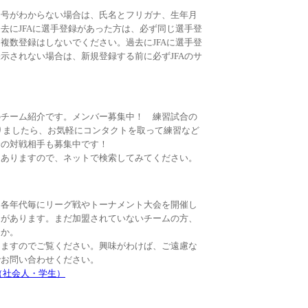
番号がわからない場合は、氏名とフリガナ、生年月
去にJFAに選手登録があった方は、必ず同じ選手登
複数登録はしないでください。過去にJFAに選手登
示されない場合は、新規登録する前に必ずJFAのサ
。
のチーム紹介です。メンバー募集中！ 練習試合の
りましたら、お気軽にコンタクトを取って練習など
合の対戦相手も募集中です！
もありますので、ネットで検索してみてください。
。各年代毎にリーグ戦やトーナメント大会を開催し
さがあります。まだ加盟されていないチームの方、
んか。
りますのでご覧ください。興味がわけば、ご遠慮な
でお問い合わせください。
（社会人・学生）