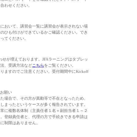
い合わせください。
込において、講習会一覧に講習会が表示されない場
号のひも付けができているかご確認ください。でき
行ってください。
わせが増えております。JFAラーニングはタブレッ
方法、受講方法など
こちら
をご覧ください。
ますのでご注意ください。受付期間中にKickoff
。
お願い
いた場合で、その方が異動等で不在となったため、
てしまったというケースが多く報告されています。
を常に複数名体制（主責任者１名＋副担当者１～２
す。登録責任者と、代理の方で手続きできる申請は
請に制限はありません。