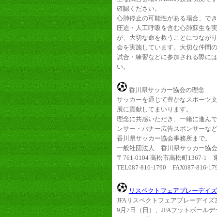
確認ください。
心肺停止の可能性がある場合、でき
圧迫・人工呼吸を含む心肺蘇生を
が、大切な命を救うことにつながり
会を実施しています。大切な仲間
試合・練習などに参加される際に
い。
香川県サッカー協会の理念
サッカーを通じて豊かなスポーツ
展に貢献してまいります。
理念に共感いただき、一緒に進ん
ンサー・バナー広告スポンサーな
香川県サッカー協会事務所まで。
一般社団法人 香川県サッカー協
〒761-0104 高松市高松町1367-
TEL087-816-1790 FAX087-816-17
リスペクトフェアプレーデイズ
JFAリスペクトフェアプレーデイズ
9月7日（日）、JFAフットボールデ