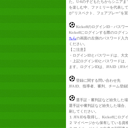
た。U-6の子どもたちからシニア
を楽しむ中、ファミリーを代表して
が”リスペクト、フェアプレー”を
KickoffのログインID・パス
Kickoffにログインする際のログ
ちら
の画面の左側のパスワード入
ください。
【ご注意】
・ログインIDとパスワードは、大
・上記ログインIDとパスワードは、
ます。ログインIDは、JFA ID（
登録に関する問い合わせ先
JFA ID、指導者、審判、チーム
選手証・審判証など紛失した場
選手証や審判証など紛失した場合
刷してください。
１ JFA IDを取得し、Kickoffにロ
２ マイページから保有している資