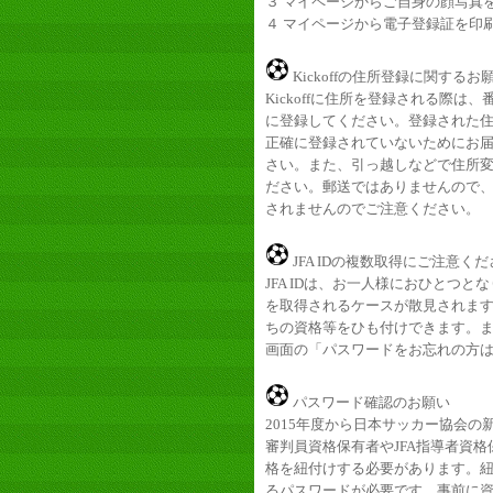
３ マイページからご自身の顔写真
４ マイページから電子登録証を印
Kickoffの住所登録に関するお
Kickoffに住所を登録される際
に登録してください。登録された
正確に登録されていないためにお
さい。また、引っ越しなどで住所
ださい。郵送ではありませんので
されませんのでご注意ください。
JFA IDの複数取得にご注意く
JFA IDは、お一人様におひとつと
を取得されるケースが散見されます。
ちの資格等をひも付けできます。
画面の「パスワードをお忘れの方
パスワード確認のお願い
2015年度から日本サッカー協会の新K
審判員資格保有者やJFA指導者資格
格を紐付けする必要があります。紐
るパスワードが必要です。事前に資