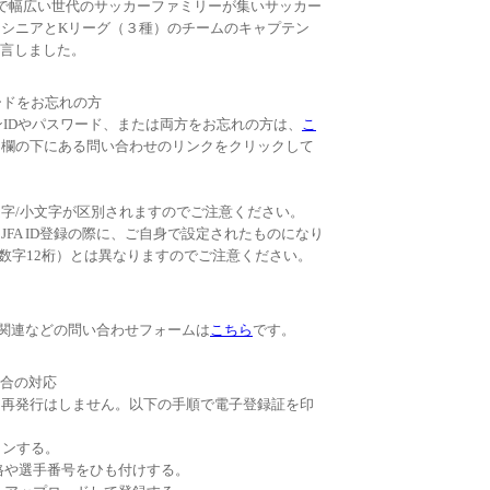
まで幅広い世代のサッカーファミリーが集いサッカー
シニアとKリーグ（３種）のチームのキャプテン
宣言しました。
ワードをお忘れの方
インIDやパスワード、または両方をお忘れの方は、
こ
力欄の下にある問い合わせのリンクをクリックして
文字/小文字が区別されますのでご注意ください。
JFA ID登録の際に、ご自身で設定されたものになり
JFA+数字12桁）とは異なりますのでご注意ください。
登録関連などの問い合わせフォームは
こちら
です。
合の対応
、再発行はしません。以下の手順で電子登録証を印
グインする。
格や選手番号をひも付けする。