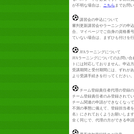
が不明な場合は、
こちら
までお問
講習会の申込について
審判更新講習会やラーニングの申
合、マイページでご自身の資格番
ていない場合は、まずひも付けを
JFAラーニングについて
JFAラーニングについてのお問い合
トには対応しておりません。申込
受講期間と受付期間には、ずれがあり
より受講手続きを行ってください
チーム登録責任者代理の登録の
チーム登録責任者のみ登録されて
チーム関連の申請ができなくなっ
不測の事態に備えて、登録担当者
名）にされておくようお願いしま
全く同じで、代理の方ができる申