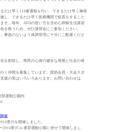
るだけ早く119番通報を行い、できるだけ早く胸骨
実施し、できるだけ早く医療機関で処置をすること
ます。毎年、AEDの使い方を含め心肺蘇生法講習
の命を救うため、ぜひ講習会にご参加ください。
は、事故のないよう体調管理に十分にご配慮くださ
文化を創造し、県民の心身の健全な発展と社会の発
で行く仲間を募集しています。賛助会員・大会スポ
ど支援の形はいろいろあります。お問い合わせは、
会
1 東部運動公園内
91
開催
2014香川を開催しました。
ー2014香川 in 東部運動公園に併せて開催しまし